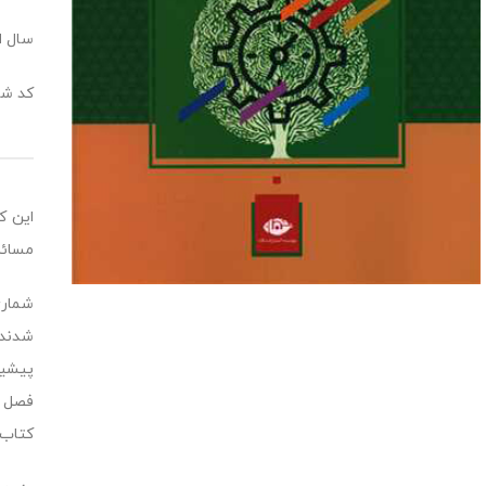
سال انت
کد شابک: 012
این ک
مسائل
شماری
شدند،
پیشین
فصل آ
کتاب 