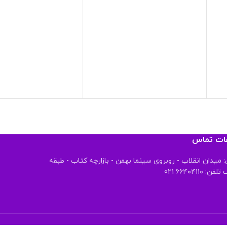
عات تماس
 میدان انقلاب - روبروی سینما بهمن - بازارچه کتاب - طبقه
 ۶۶۴۰۴۱۱۰ 021