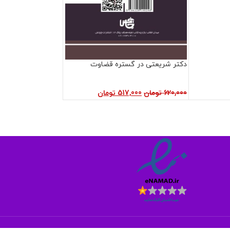
دکتر شریعتی در گستره قضاوت
620,000
تومان
517,000
تومان