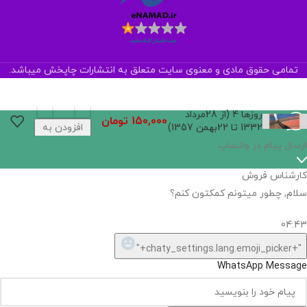
تمامی حقوق مادی و معنوی سایت متعلق به انتشارات چاپخش میباشد.
روزها 4 (از 28مرداد
150,000
تومان
1332 تا 22بهمن 1357)
افزودن به
سبد خرید
اگر
موجود
نیست,
شاید
بتونیم
تهیه
کنیم!