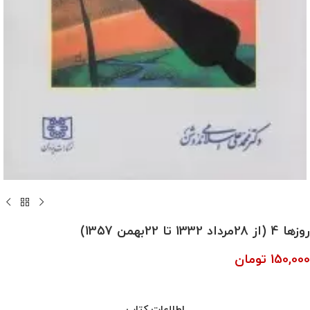
روزها 4 (از 28مرداد 1332 تا 22بهمن 1357)
150,000
تومان
اطلاعات کتاب