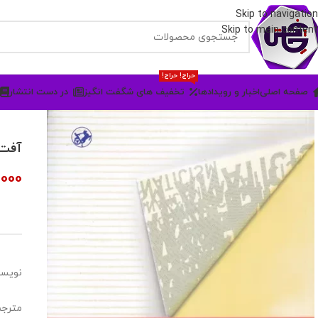
Skip to navigation
Skip to main content
حراج! حراج!
صفحه اصلی
اخبار و رویدادها
تخفیف های شگفت انگیز
در دست انتشار
آفت 
,000
نویسن
مترجم