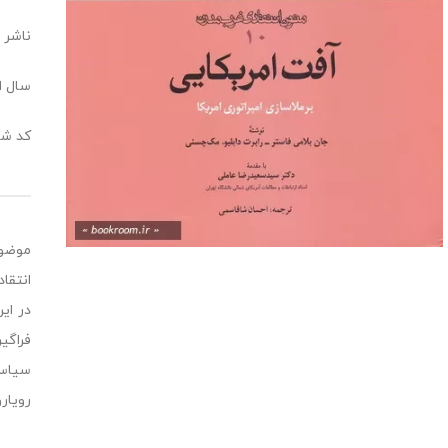
ناشر :
سال ا
کد شابک: 516
موضوع
انتقا
در ای
فراگی
سیاسی
رویار