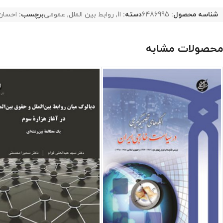
شناسه محصول:
6486995
دسته:
ا1
,
روابط بین الملل
,
عمومی
برچسب:
احسان
محصولات مشابه