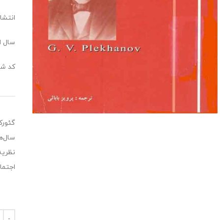
انتشار
سال انت
کد شابک : 3
گئورک
سال‌ه
نظریه
اجتماع