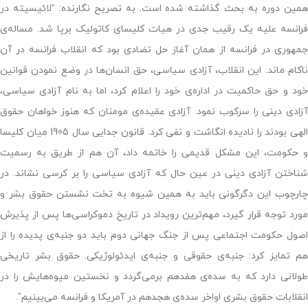
همین دوره به بحث گذاشته شده است. به تصریح نگارنده: “لائیسیته در
فرانسه علیه یک رقیب جدی در هیات کلیسای کاتولیک برپا شد. مساله‌ی
جمهوری در فرانسه از همان آغاز حل تضادی بود که انقلاب فرانسه در آن
ناکام ماند. این انقلاب، آزادی سیاسی، حق انسان‌ها در وضع نمودن قوانین
خود و حق حاکمیت در اداره‌ی خود را اعلام کرد، اما به نام آزادی سیاسی،
آزادی دینی را سرکوب نمود. آزادی عقیده‌ی مومنان که هنوز خواهان حقوق
الهی بودند را نادیده انگاشت و نفی کرد. قانون جدایی سال 1905 میان کلیسا
و حکومت، این مشکل قدیمی را خاتمه داد، آن‌ هم از طریق به رسمیت
شناختن آزادی دینی در عین حال که آزادی سیاسی را بر کرسی نشاند. در
چارچوب این دگرگونی باید به همین شیوه به تخت نشستن حقوق بشر و
مورد توجه قرار گیرد، مهم‌ترین رویداد در تاریخ دموکراسی‌ها پس از پذیرش
اصول حکومت اجتماعی پس از جنگ جهانی دوم باید دو جنبه‌ی پدیده را از
هم تمایز کرد: جنبه‌ی حقوقی و جنبه‌ی ایدئولوژیکی. حقوق بشر تاریخی
طولانی دارد که به سده‌ی هفدهم برمی‌گردد و نخستین میوه‌هایش را در
انقلابات حقوق بشری اواخر سده‌ی هجدهم در آمریکا و فرانسه می‌بینیم”.