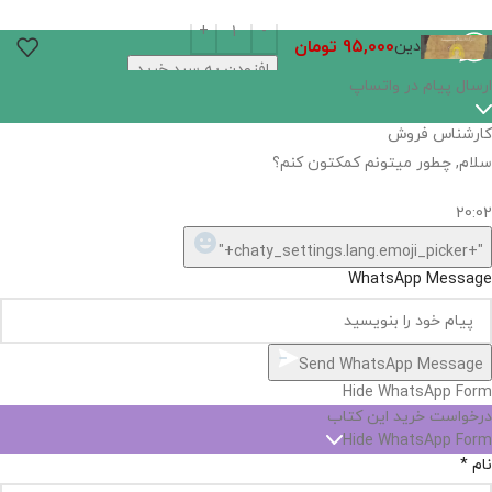
95,000
تومان
دین
افزودن به سبد خرید
اگر
موجود
نیست,
شاید
بتونیم
تهیه
کنیم!
Hide
chaty
ارسال پیام در واتساپ
کارشناس فروش
Open
سلام, چطور میتونم کمکتون کنم؟
chaty