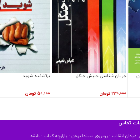
ن
جریان شناسی جنبش جنگل
برآشفته شوید
230,000
تومان
50,000
تومان
عات تماس
 میدان انقلاب - روبروی سینما بهمن - بازارچه کتاب - طبقه