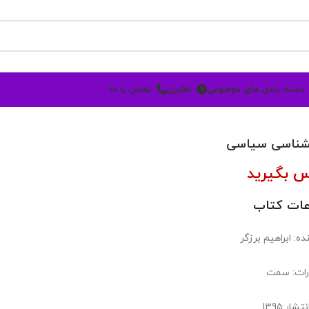
دسته بندی های موضوعی
ناشران
تماس با ما
شناسی سیاسی
س بگیرید
عات کتاب
ه: ابراهیم برزگر
رات: سمت
شار:1395