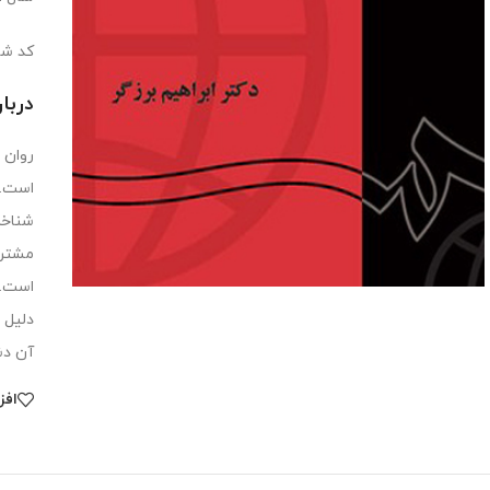
کد شابک:3851
دربا
روان
است.
شناخت
مشترک
است.
دلیل 
آن دش
افز