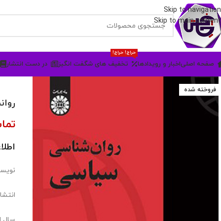
Skip to navigation
Skip to main content
حراج! حراج!
صفحه اصلی
اخبار و رویدادها
تخفیف های شگفت انگیز
در دست انتشار
فروخته شده
روان
تما
اطلا
نویسند
انتشا
سال انت