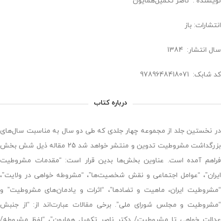
نویسنده : ناصر تکمیل‌همایون
انتشارات: باز
سال انتشار: 1384
کد شابک: 9789648418071
درباره کتاب
در نخستین جلد از مجموعه چهار جلدی که طی دو سال به مناسبت سال‌های
بزرگداشت مشروطیت تدوین و منتشر خواهد شد 25 مقاله ذیل شش بخش
فراهم آمده است. عناوین بخش‌ها بدین قرار است: “مقدمات مشروطیت
ایران”، “عوامل اجتماعی و نقش شخصیت‌ها”، “مشروطه خواهی در ولایت”،
“مشروطیت ایران، ماهیت و تضادها”، “اثرات و یادمان‌های مشروطیت” و
“مشروطیت و مجلس شورای ملی”. برخی مقالات عبارت‌اند از: “از جنبش
عدالت خواهی تا مشروطیت/ دکتر ناصر تکمیل همایون”، “لفظ مشروطه/