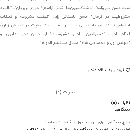
سید حسن تقی‌زاده”، “داشناکسیون‌ها (نقش ارامنه)/ حوری بربریان”، “طلیعه
مشروطیت در کرمان/ حسن باستانی راد”، “نهضت مشروطه و تعلقات
اجتماعی/ دکتر مهرداد نورایی”، “تاثیر انقلاب مشروطیت در آموزش زنان/
اعظم ناجی”، “مظفرالدین شاه و مشروطیت/ ابوالحسن مجز همایون” و
“مجلس اول و محمدعلی شاه/ صادق مستشار الدوله”.
افزودن به علاقه مندی
نظرات (0)
نظرات (0)
دیدگاهها
هیچ دیدگاهی برای این محصول نوشته نشده است.
اولین نفری باشید که دیدگاهی را ارسال می کنید برای “کتاب