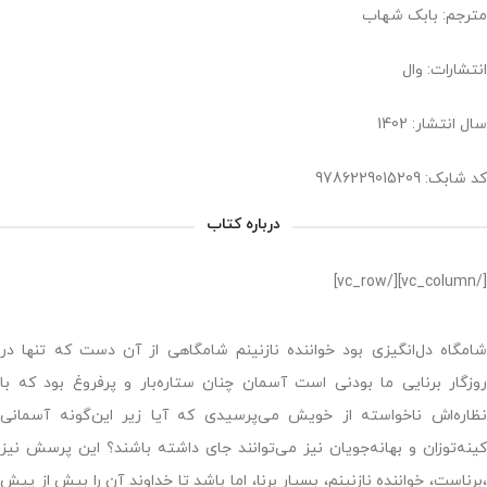
مترجم: بابک شهاب
انتشارات: وال
سال انتشار: 1402
کد شابک: 9786229015209
درباره کتاب
[/vc_column][/vc_row]
شامگاه دل‌انگیزی بود خواننده نازنینم شامگاهی از آن دست که تنها در
روزگار برنایی ما بودنی است آسمان چنان ستاره‌بار و پرفروغ بود که با
نظاره‌اش ناخواسته از خویش می‌پرسیدی که آیا زیر این‌گونه آسمانی
کینه‌توزان و بهانه‌جویان نیز می‌توانند جای داشته باشند؟ این پرسش نیز
،برناست، خواننده نازنینم، بسیار برنا، اما باشد تا خداوند آن را بیش از پیش