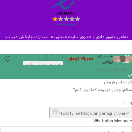
تمامی حقوق مادی و معنوی سایت متعلق به انتشارات چاپخش میباشد.
شب‌های
99,000
تومان
روشن
افزودن به سبد خرید
ارسال پیام در واتساپ
کارشناس فروش
سلام, چطور میتونم کمکتون کنم؟
09:21
"+chaty_settings.lang.emoji_picker+"
WhatsApp Message