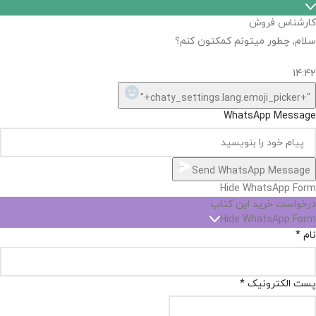
اگر
موجود
نیست,
شاید
بتونیم
تهیه
کنیم!
Hide
chaty
ارسال پیام در واتساپ
کارشناس فروش
Open
سلام, چطور میتونم کمکتون کنم؟
chaty
chaty
buttons
14:42
1
"+chaty_settings.lang.emoji_picker+"