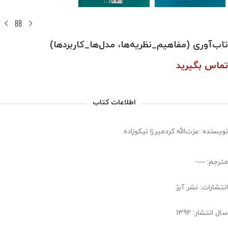
تاب‌آوری (مفاهیم_نظریه‌ها، مدل‌ها_کاربردها)
تماس بگیرید
اطلاعات کتاب
نویسنده: عزت‌الله کردمیرزا نیکوزاده
مترجم: —-
انتشارات: نشر آبژ
سال انتشار: 1392