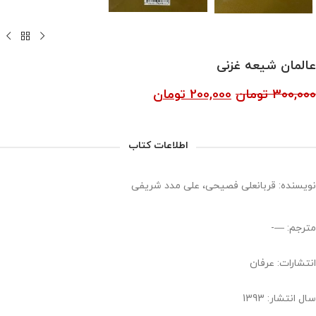
عالمان شیعه غزنی
300,000
تومان
200,000
تومان
اطلاعات کتاب
نویسنده: قربانعلی فصیحی، علی مدد شریفی
مترجم: —-
انتشارات: عرفان
سال انتشار: 1393