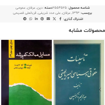
شناسه محصول:
2554525
دسته:
دین
,
عرفان
,
عمومی
برچسب:
1393
,
عرفان
,
علی مدد شریفی
,
قربانعلی فصیحی
اشتراک گذاری:
محصولات مشابه