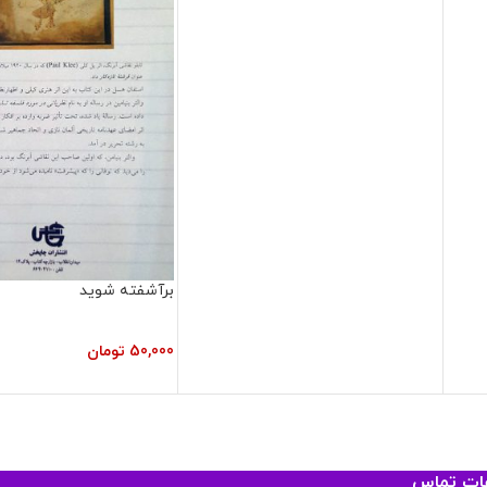
برآشفته شوید
50,000
تومان
عات تماس