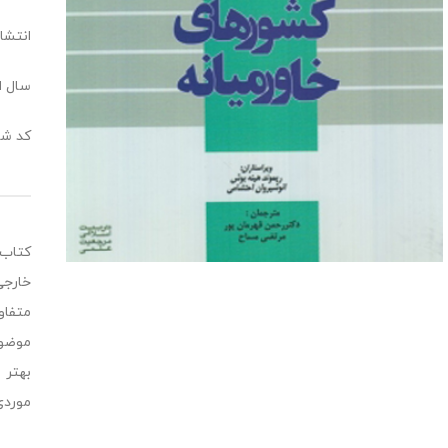
انتشا
سال انت
کد شابک:0173
کتاب 
خارجی
متفاو
موضوع
بهتر 
موردی 