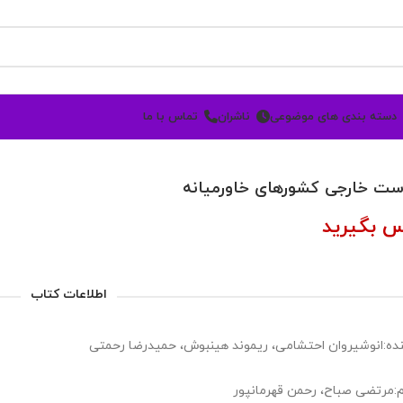
دسته بندی های موضوعی
ناشران
تماس با ما
ت خارجی کشورهای خاورمیانه
س بگیرید
اطلاعات کتاب
ده:انوشیروان احتشامی، ریموند هینبوش، حمیدرضا رحمتی
:مرتضی صباح، رحمن قهرمانپور