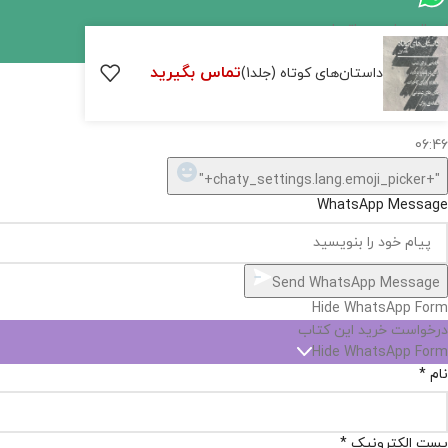
اگر
موجود
تماس بگیرید
داستان‌های کوتاه (جلد1)
نیست,
شاید
بتونیم
تهیه
کنیم!
Hide
chaty
ارسال پیام در واتساپ
کارشناس فروش
Open
سلام, چطور میتونم کمکتون کنم؟
chaty
chaty
buttons
06:46
1
"+chaty_settings.lang.emoji_picker+"
WhatsApp Message