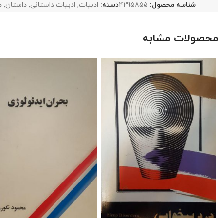
شناسه محصول:
4295855
دسته:
ادبیات
,
ادبیات داستانی
,
داستان
,
د
محصولات مشابه