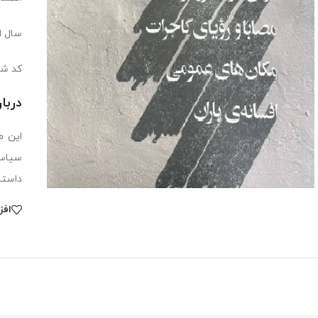
سال انت
کد شابک : 2
دربا
این م
سیاسی
داستا
افز