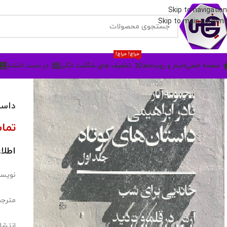
Skip to navigation
Skip to main content
حراج! حراج!
صفحه اصلی
اخبار و رویدادها
تخفیف های شگفت انگیز
در دست انتشار
داست
تما
اطلا
نویسند
مترجم
انتشا