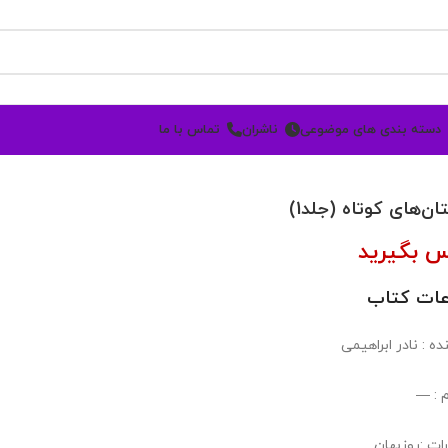
دسته بندی های موضوعی
ناشران
تماس با ما
ان‌های کوتاه (جلد1)
س بگیرید
عات کتاب
ه : نادر ابراهیمی
 : —
رات :روزبهان