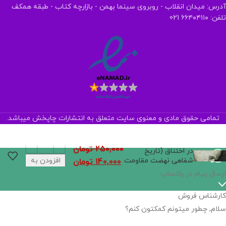
آدرس: میدان انقلاب - روبروی سینما بهمن - بازارچه کتاب - طبقه همکف
تلفن: ۶۶۴۰۴۱۱۰ 021
تمامی حقوق مادی و معنوی سایت متعلق به انتشارات چاپخش میباشد.
تداوم حیات سیاسی
250,000
تومان
در اختناق (تاریخ
شفاهی نهضت مقاومت
افزودن به
140,000
تومان
ملی ایران)
سبد خرید
ارسال پیام در واتساپ
کارشناس فروش
سلام, چطور میتونم کمکتون کنم؟