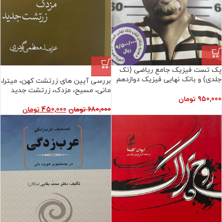
پک تست فیزیک جامع ریاضی (تک
فروش ویژه
جلدی) و بانک نهایی فیزیک دوازدهم
بررسی آیین های زرتشت کهن، میترا،
ریاضی
مانی، مسیح، مزدک، زرتشت جدید
950,000
تومان
680,000
تومان
450,000
تومان