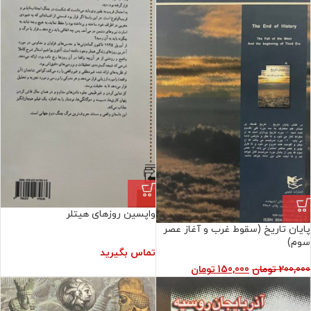
واپسین روزهای هیتلر
پایان تاریخ (سقوط غرب و آغاز عصر
سوم)
تماس بگیرید
200,000
تومان
150,000
تومان