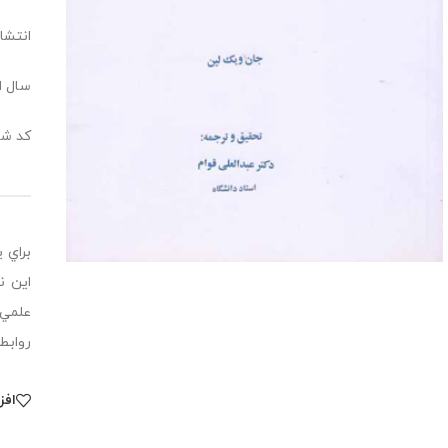
انتشا
سال انت
کد شابک: 128
براي 
اين ن
علمي 
روابط
افز