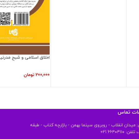
اخلاق اسلامی و شبح مدرنی
200,000
تومان
عات تماس
 میدان انقلاب - روبروی سینما بهمن - بازارچه کتاب - طبقه
 ۶۶۴۰۴۱۱۰ 021