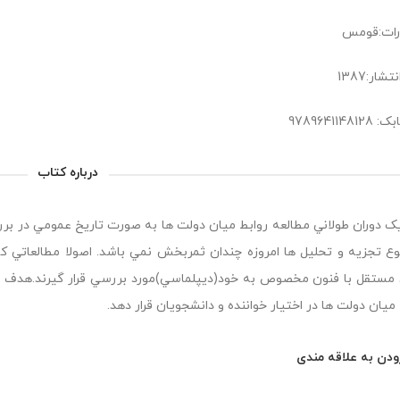
رات:قومس
شار:1387
9789641148
درباره کتاب
يک دوران طولاني مطالعه روابط ميان دولت ها به صورت تاريخ عمومي در بر
وع تجزيه و تحليل ها امروزه چندان ثمربخش نمي باشد. اصولا مطالعاتي
مستقل با فنون مخصوص به خود(ديپلماسي)مورد بررسي قرار گيرند.هدف اص
 ميان دولت ها در اختيار خواننده و دانشجويان قرار دهد.
ودن به علاقه مندی