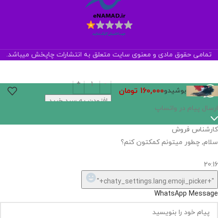
تمامی حقوق مادی و معنوی سایت متعلق به انتشارات چاپخش میباشد.
160,000
تومان
بوشیدو
افزودن به سبد خرید
ارسال پیام در واتساپ
کارشناس فروش
سلام, چطور میتونم کمکتون کنم؟
20:16
"+chaty_settings.lang.emoji_picker+"
WhatsApp Message