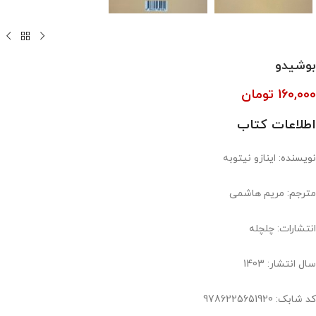
بوشیدو
160,000
تومان
اطلاعات کتاب
نویسنده: اینازو نیتوبه
مترجم: مریم هاشمی
انتشارات: چلچله
سال انتشار: 1403
کد شابک: 9786225651920