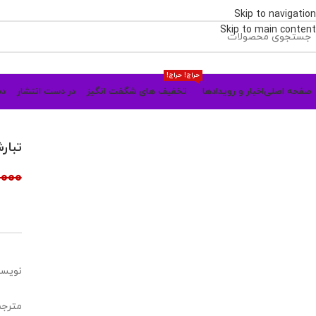
Skip to navigation
Skip to main content
حراج! حراج!
صفحه اصلی
اخبار و رویدادها
تخفیف های شگفت انگیز
در دست انتشار
دس
فروش ویژه
تبار
000
نویسند
مترجم