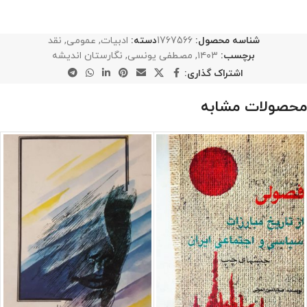
شناسه محصول:
1767566
دسته:
ادبیات
,
عمومی
,
نقد
برچسب:
۱۴۰۳
,
مصطفی یونسی
,
نگارستان اندیشه
اشتراک گذاری:
محصولات مشابه