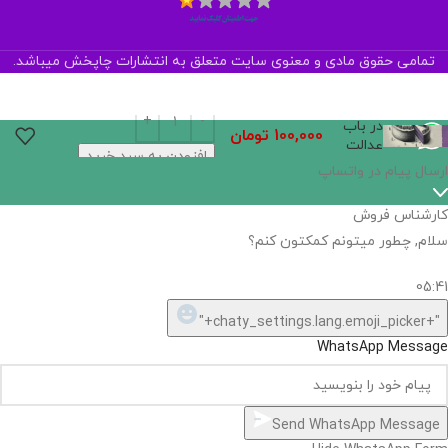
تمامی حقوق مادی و معنوی سایت متعلق به انتشارات چاپخش میباشد.
در باب
100,000
تومان
عدالت
افزودن به سبد خرید
ارسال پیام در واتساپ
کارشناس فروش
سلام, چطور میتونم کمکتون کنم؟
05:41
"+chaty_settings.lang.emoji_picker+"
WhatsApp Message
Send WhatsApp Message