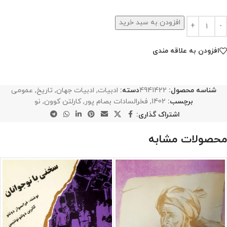
افزودن به سبد خرید
افزودن به علاقه مندی
شناسه محصول:
4941422
دسته:
ادبیات
,
ادبیات جهان
,
تاریخ
,
عمومی
برچسب:
1402
,
فخرالسادات بصام پور
,
کارلتن کوون
,
نو
اشتراک گذاری:
محصولات مشابه