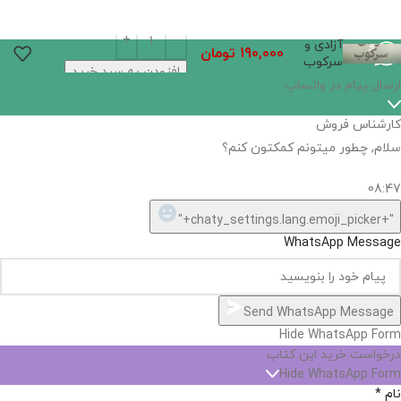
آزادی و
190,000
تومان
سرکوب
افزودن به سبد خرید
اگر
موجود
نیست,
شاید
بتونیم
تهیه
کنیم!
Hide
chaty
ارسال پیام در واتساپ
کارشناس فروش