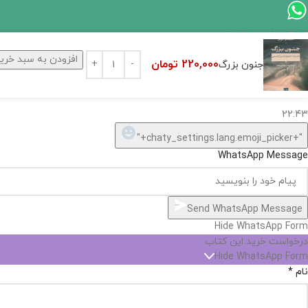
ارسال پیام در واتساپ
افزودن به سبد خری
220,000
تومان
کارشناس فروش
جنون بزرگ
سلام, چطور میتونم کمکتون کنم؟
22:43
"+chaty_settings.lang.emoji_picker+"
WhatsApp Message
Send WhatsApp Message
Hide WhatsApp Form
درخواست خرید این کتاب
Hide WhatsApp Form
نام
*