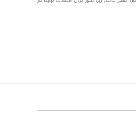
ه مقصر بدانند، زیرا تصور کردن احتمالات نهایتا کار