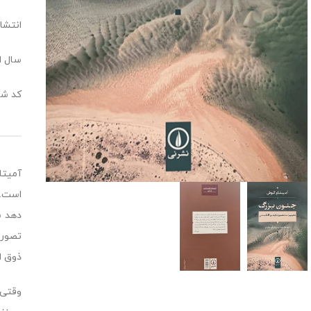
انتشار
سال انت
کد شابک: 703
آمیتا
است. 
دهد ش
تصور 
ذوق ا
وقتی 