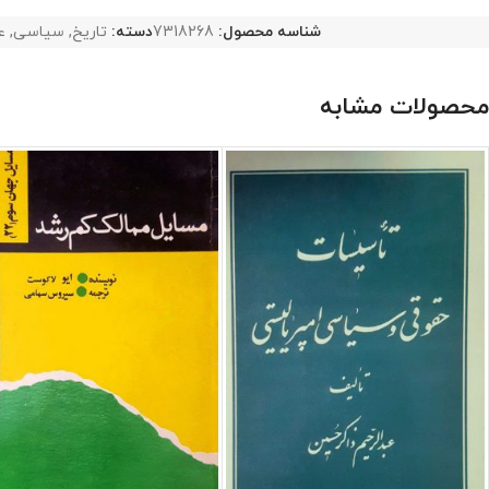
شناسه محصول:
7318268
دسته:
تاریخ
,
سیاسی
,
ع
محصولات مشابه