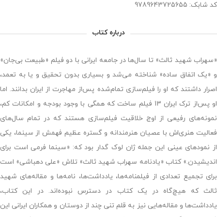
کد شابک: 9789643725655
درباره کتاب
«سهراب شهید ثالث» تا سال‌ها در جامعه ایرانی با دو فیلم «طبیعت بی‌جان»
و «یک اتفاق ساده» شناخته می‌شد و بسیاری بدون تحقیق و یا به تعمد،
اصرار داشتند که او را فیلم‌سازی تمام‌شده پس‌از مهاجرت از ایران بدانند. اما
او پس‌از ترک ایران 13 فیلم ساخت که همگی با وجود بودجه و امکانات کم،
نمونه‌های رفیعی از اوج خلاقیت فیلم‌سازی هستند که در تمام سال‌های
فعالیت هنری‌اش با عصیان هنرمندانه و گستره عظیم فهمش از سینما، یکی
از نمودهای عینی این جمله ژان لوک گدار بود که: «سینما فرمی است برای
اندیشیدن.» کتاب «یادنامه سهراب شهید ثالث» تلاش «علی دهباشی» است
برای تجمیع تعدادی از فیلمنامه‌ها، یادداشت‌ها، نامه‌ها و مقاله‌های شهید
ثالث که هیچ‌گاه در یک کتاب در دسترس نبوده‌اند. در این کتاب،
یادداشت‌ها و مقاله‌هایی نیز به قلم تنی چند از دوستان و همکاران ایرانی این