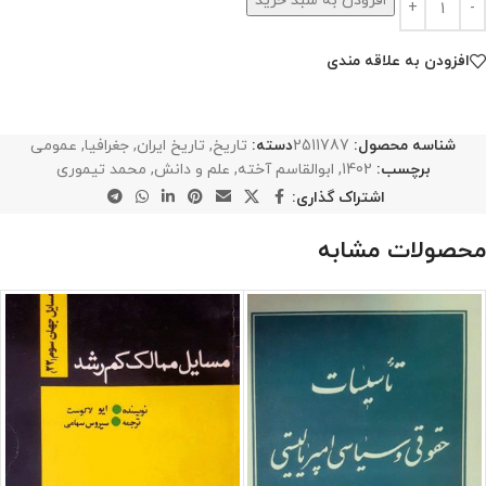
افزودن به سبد خرید
افزودن به علاقه مندی
شناسه محصول:
2511787
دسته:
تاریخ
,
تاریخ ایران
,
جغرافیا
,
عمومی
برچسب:
1402
,
ابوالقاسم آخته
,
علم و دانش
,
محمد تیموری
اشتراک گذاری:
محصولات مشابه