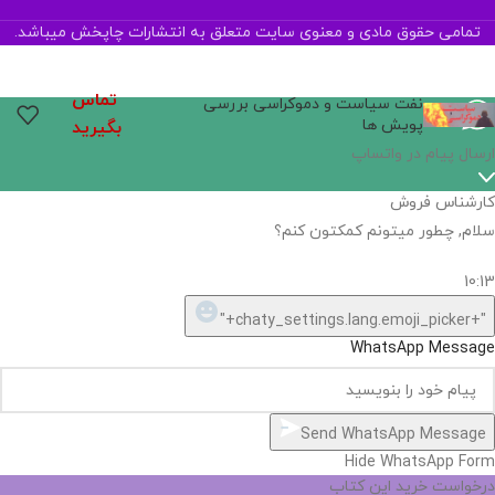
تمامی حقوق مادی و معنوی سایت متعلق به انتشارات چاپخش میباشد.
تماس
نفت سیاست و دموکراسی بررسی
پویش ها
بگیرید
ارسال پیام در واتساپ
کارشناس فروش
سلام, چطور میتونم کمکتون کنم؟
10:13
"+chaty_settings.lang.emoji_picker+"
WhatsApp Message
Send WhatsApp Message
Hide WhatsApp Form
درخواست خرید این کتاب