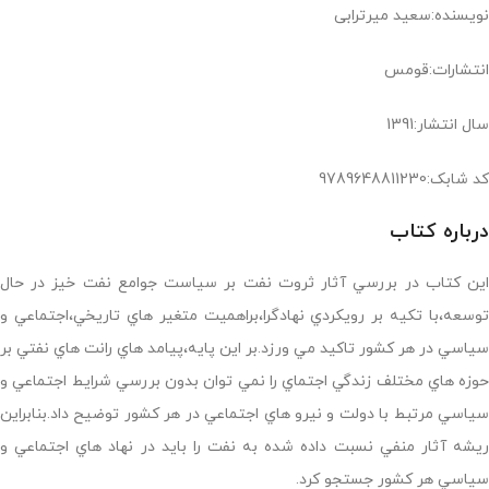
نویسنده:سعید میرترابی
انتشارات:قومس
سال انتشار:1391
کد شابک:9789648811230
درباره کتاب
اين کتاب در بررسي آثار ثروت نفت بر سياست جوامع نفت خيز در حال
توسعه،با تکيه بر رويکردي نهادگرا،براهميت متغير هاي تاريخي،اجتماعي و
سياسي در هر کشور تاکيد مي ورزد.بر اين پايه،پيامد هاي رانت هاي نفتي بر
حوزه هاي مختلف زندگي اجتماي را نمي توان بدون بررسي شرايط اجتماعي و
سياسي مرتبط با دولت و نيرو هاي اجتماعي در هر کشور توضيح داد.بنابراين
ريشه آثار منفي نسبت داده شده به نفت را بايد در نهاد هاي اجتماعي و
سياسي هر کشور جستجو کرد.