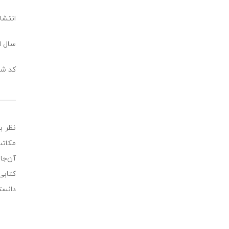
انتشا
سال انت
کد شابک:6860
نظر ب
مکاتب
آن‌‌‌
کتابی
دانست