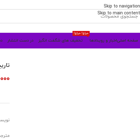
Skip to navigation
Skip to main content
حراج! حراج!
صفحه اصلی
اخبار و رویدادها
تخفیف های شگفت انگیز
در دست انتشار
دس
تاری
,000
نویسن
مترجم