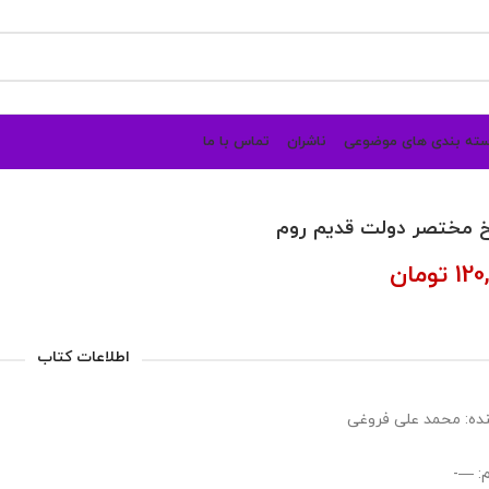
ته بندی های موضوعی
ناشران
تماس با ما
خ مختصر دولت قدیم روم
120
تومان
اطلاعات کتاب
ده: محمد علی فروغی
: —-