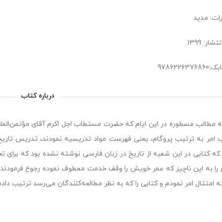
رات: مدید
شار: 1399
978622637
درباره کتاب
ه مطالب مسطوره در این ایام که حضرت مستطاب اجل اکرم آقای مؤتمن‌‌‌‌الملک و
 امر به ترتیب پروگام، یعنی فهرست مواد تدریسیه نمودند، تدریس تاریخ ر
‌جا که کتابی در این شعبه از تاریخ در زبان فارسی نوشته نشده بود که برای
 را به این ناچیز که عمر خویش را وقف خدمت معطوف نموده رجوع فرمودند و
ه امتثال امر نمودم و کتابی را که به نظر مطالعه‌کنندگان می‌‌‌‌رسد ترتیب دا