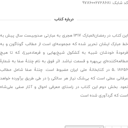
کد شابک: 9786006728681
درباره کتاب
این کتاب در رمضان‌المبارک 1317 هجری به عبارتی صدوبیست سال پیش به
خط مبارک ایشان تحریر شده که مجموعه‌ای است از مطالب گوناگون و به
فرمودۀ خودشان شبیه به کشکول شیخ‌بهایی و فرهادمیرزا، که تا هیچ
مطالعه‌کننده‌ای بی‌بهره و قسمت نباشد. اثر فوق به نام چنتۀ صفا به شمارۀ
18256 ـ5 در کتابخانۀ ملی ایران مضبوط است. چنتۀ صفا شامل مطالب
عرفانی عملی است که بی‌شک نیاز هر سالکی را در طی طریق برآورده خواهد
نمود. بخش دوم این کتاب در راستای معرفی احوال و آثار صفی علی‌شاه
است که گردآوری شده است