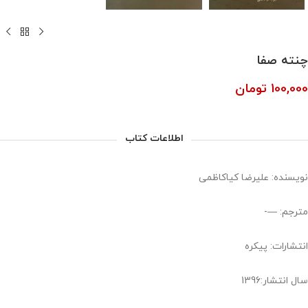
چنته صفا
100,000
تومان
اطلاعات کتاب
نویسنده: علیرضا کیاکاظمی
مترجم: —-
انتشارات: پیکره
سال انتشار:1396