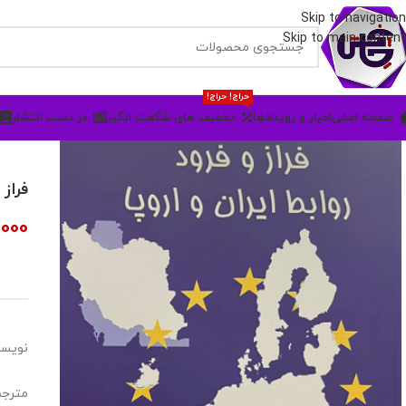
Skip to navigation
Skip to main content
حراج! حراج!
صفحه اصلی
اخبار و رویدادها
تخفیف های شگفت انگیز
در دست انتشار
فراز 
000
نویسند
مترجم