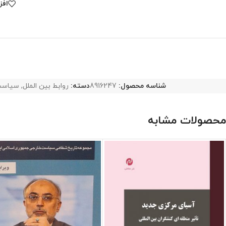
افز
شناسه محصول:
8916247
دسته:
روابط بین الملل
,
سیاست
محصولات مشابه