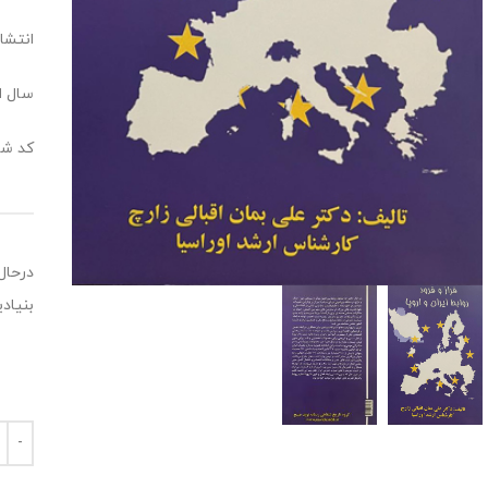
انتشا
سال انت
کد شابک: 689
درحال
بنیاد