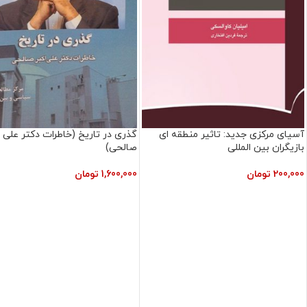
آسیای مرکزی جدید: تاثیر منطقه ای
گذری در تاریخ (خاطرات دکتر علی ا
بازیگران بین المللی
صالحی)
200,000
تومان
1,600,000
تومان