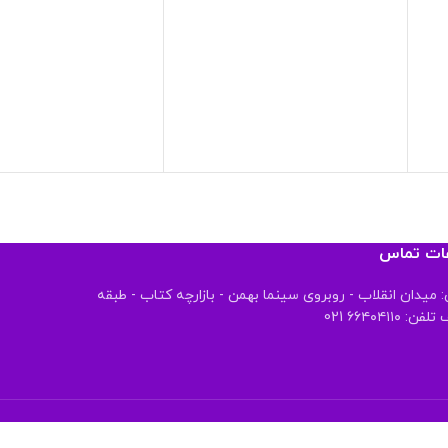
عات تماس
 میدان انقلاب - روبروی سینما بهمن - بازارچه کتاب - طبقه
 ۶۶۴۰۴۱۱۰ 021