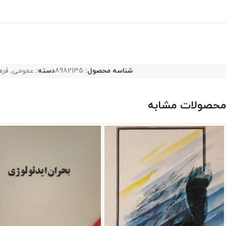
شناسه محصول:
8982135
دسته:
عمومی
,
فره
محصولات مشابه