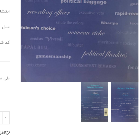
انتشا
سال انت
کد شابک: 843
طی سه
افز