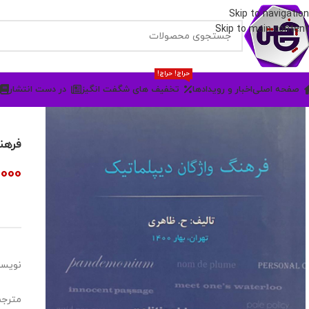
Skip to navigation
Skip to main content
حراج! حراج!
صفحه اصلی
اخبار و رویدادها
تخفیف های شگفت انگیز
در دست انتشار
فرهن
,000
نویسن
مترجم