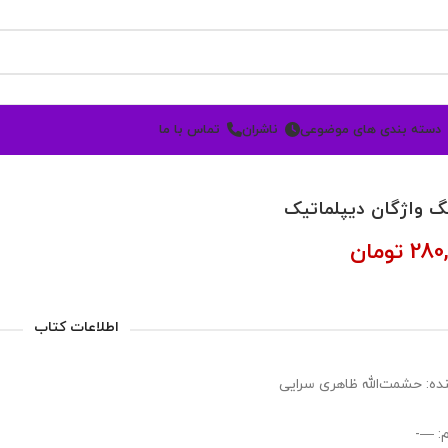
دسته بندی های موضوعی
ناشران
تماس با ما
گ واژگان دیپلماتیک
280
تومان
اطلاعات کتاب
ده: حشمت‌الله ظاهری سرایی
: —-