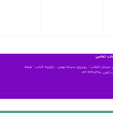
عات تماس
 میدان انقلاب - روبروی سینما بهمن - بازارچه کتاب - طبقه
 ۶۶۴۰۴۱۱۰ 021