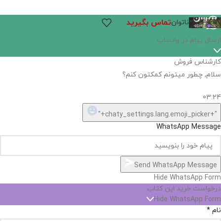
تماس بگیرید
ناتوان
اگر
موجود
نیست,
شاید
بتونیم
تهیه
کنیم!
Hide
chaty
ارسال پیام در واتساپ
کارشناس فروش
Open
سلام, چطور میتونم کمکتون کنم؟
chaty