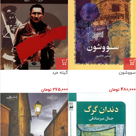
سووشون
گیله مرد
480,000
تومان
275,000
تومان