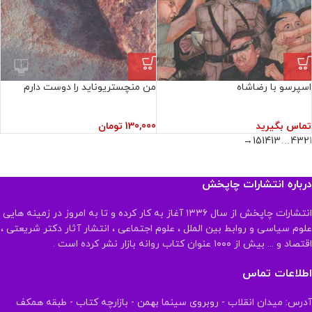
اسپرسو با رضاشاه
من منچستریوناید را دوست دارم
تماس بگیرید
130,000
تومان
→
15
14
13
…
4
3
2
1
درباره انتشارات چاپخش
انتشارات چاپخش از سال ۱۳۳۶ آغاز به کار کرده و تا به امروز در زمینه هایی
علوم سیاسی و روابط بین الملل ، علوم اجتماعی ، انتشار آثار دکتر شریعتی ،
اقتصاد و ... بیش از ۱۰۰۰ عنوان کتاب روانه بازار نشر کرده است .
اطلاعات تماس
آدرس: میدان انقلاب - روبروی سینما بهمن - بازارچه کتاب - طبقه همکف