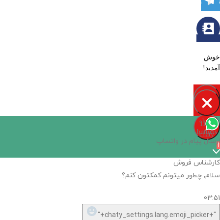
خوش
آمدید!
Open
chaty
Hide
chaty
buttons
chaty
ارسال پیام در واتساپ
1
کارشناس فروش
سلام, چطور میتونم کمکتون کنم؟
03:51
"+chaty_settings.lang.emoji_picker+"