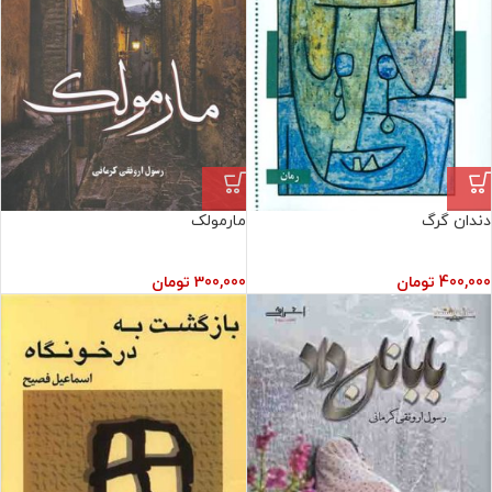
دندان گرگ
مارمولک
400,000
تومان
300,000
تومان