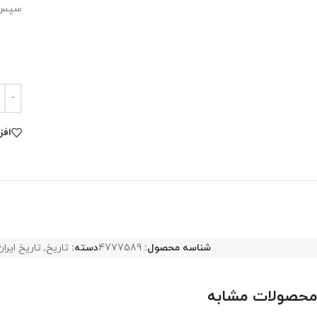
سپس به تفص
افز
شناسه محصول:
4777589
دسته:
تاریخ
,
تاریخ ایران
محصولات مشابه