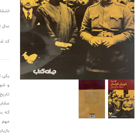
انتشا
سال انت
کد شابک: 688
و شور
تاریخ
که به
مهم و
بازیا