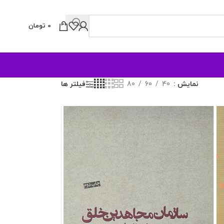
0
تومان
نمایش
40
60
80
فیلتر ها