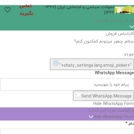
تماس
تحولات سیاسی و اجتماعی ایران (1320-
1322)
بگیرید
اگر
موجود
نیست,
شاید
بتونیم
تهیه
کنیم!
Hide
chaty
ارسال پیام در واتساپ
کارشناس فروش
Open
سلام, چطور میتونم کمکتون کنم؟
chaty