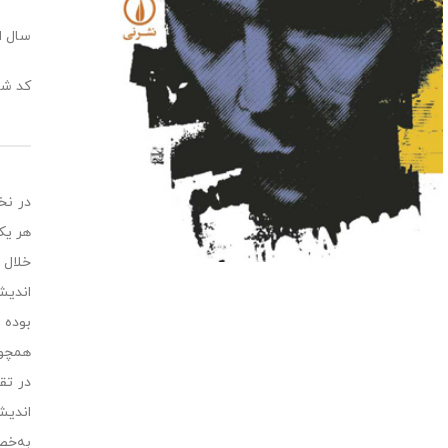
سال انت
کد شابک:6445
در نخ
هر یک
خلال 
اندیش
بوده 
همچون
در تق
اندیش
به‌خص