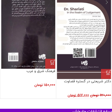
فرهنگ شرق و غرب
دکتر شریعتی در گستره قضاوت
150,000
تومان
620,000
تومان
517,000
تومان
درباره انتشارات چاپخش