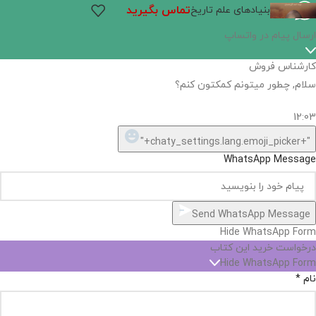
تماس بگیرید
بنیادهای علم تاریخ
اگر
موجود
نیست,
شاید
بتونیم
تهیه
کنیم!
Hide
chaty
ارسال پیام در واتساپ
کارشناس فروش
Open
سلام, چطور میتونم کمکتون کنم؟
chaty
chaty
buttons