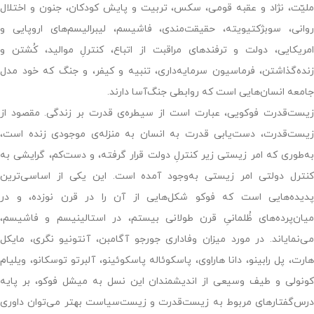
ملیّت، نژاد و عقبه قومی، سکس، تربیت و پایش کودکان، جنون و اختلال
روانی، سوبژکتیویته، حقیقت‌مندی، فاشیسم، لیبرالیسم‌های اروپایی و
امریکایی، دولت و ترفندهای مراقبت از اتباع، کنترلِ موالید، کُشتن و
زنده‌گذاشتن، فرماسیون سرمایه‌داری، تنبیه و کیفر، و جنگ که خود مدل
جامعه انسان‌هایی است که روابطی جنگ‌آسا دارند.
زیست‌قدرت فوکویی، عبارت است از سیطره‌ی قدرت بر زندگی. مقصود از
زیست‌قدرت، دست‌یابی قدرت به انسان به منزله‌ی موجودی زنده است،
به‌طوری که امر زیستی زیر کنترلِ دولت قرار گرفته، و دست‌کم، گرایشی به
کنترل دولتی امر زیستی به‌وجود آمده است. این یکی از اساسی‌ترین
پدیده‌هایی است که فوکو شکل‌هایی از آن را در قرن نوزده، و در
میان‌پرده‌های ظُلمانیِ قرن طولانی بیستم، در استالینیسم و فاشیسم،
می‌نمایاند. در مورد میزان وفاداری جورجو آگامبن، آنتونیو نگری، مایکل
هارت، پل رابینو، دانا هاراوی، پاسکوئاله پاسکوئینو، آلبرتو توسکانو، ویلیام
کونولی و طیف وسیعی از اندیشمندان این نسل به میشل فوکو، بر پایه
درس‌گفتارهای مربوط به زیست‌قدرت و زیست‌سیاست بهتر می‌توان داوری