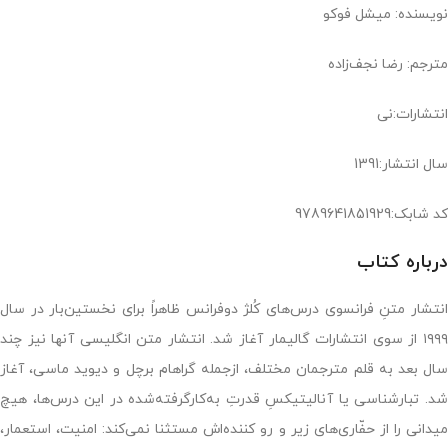
نویسنده: میشل فوکو
مترجم: رضا نجف‌زاده
انتشارات:نی
سال انتشار:1391
کد شابک:9789641851929
درباره کتاب
انتشار متنِ فرانسوی درس‌های کُلژ دوفرانس ظاهراً برای نخستین‌بار در سال
۱۹۹۹ از سوی انتشارات گالیمار آغاز شد. انتشار متن انگلیسی آنها نیز چند
سال بعد به قلم مترجمان مختلف، ازجمله گراهام برچل و دیوید ماسی، آغاز
شد. تبارشناسی یا آنالیتیکسِ قدرتِ به‌کارگرفته‌شده در این درس‌ها، هیچ
میدانی را از حفّاری‌های زیر و رو کننده‌اش مستثنا نمی‌کند: امنیت، استعمار،