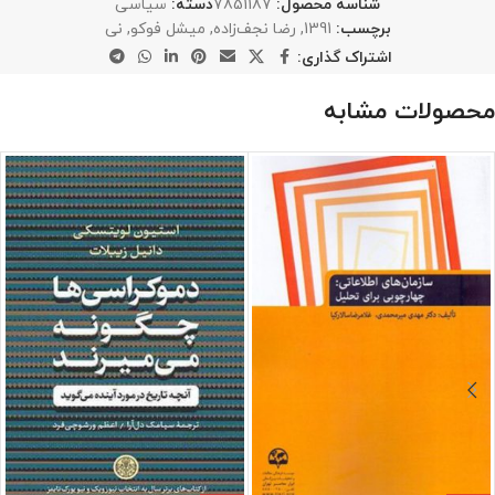
شناسه محصول:
7851187
دسته:
سیاسی
برچسب:
1391
,
رضا نجف‌زاده
,
میشل فوکو
,
نی
اشتراک گذاری:
محصولات مشابه