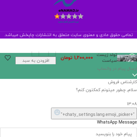
تمامی حقوق مادی و معنوی سایت متعلق به انتشارات چاپخش میباشد.
تولد زیست
1,200,000
تومان
سیاست
افزودن به سبد
خرید
ارسال پیام در واتساپ
کارشناس فروش
سلام, چطور میتونم کمکتون کنم؟
13:08
"+chaty_settings.lang.emoji_picker+"
WhatsApp Message