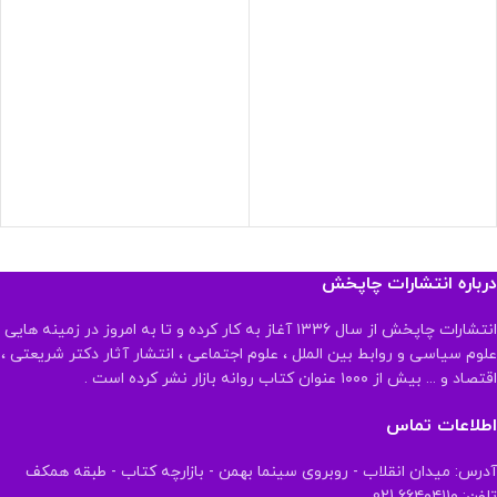
درباره انتشارات چاپخش
انتشارات چاپخش از سال ۱۳۳۶ آغاز به کار کرده و تا به امروز در زمینه هایی
علوم سیاسی و روابط بین الملل ، علوم اجتماعی ، انتشار آثار دکتر شریعتی ،
اقتصاد و ... بیش از ۱۰۰۰ عنوان کتاب روانه بازار نشر کرده است .
اطلاعات تماس
آدرس: میدان انقلاب - روبروی سینما بهمن - بازارچه کتاب - طبقه همکف
تلفن: ۶۶۴۰۴۱۱۰ 021