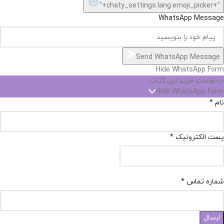
بتونیم
تهیه
کنیم!
Hide
chaty
ارسال پیام در واتساپ
کارشناس فروش
Open
سلام, چطور میتونم کمکتون کنم؟
chaty
chaty
buttons
07:04
1
"+chaty_settings.lang.emoji_picker+"
WhatsApp Message
Send WhatsApp Message
Hide WhatsApp Form