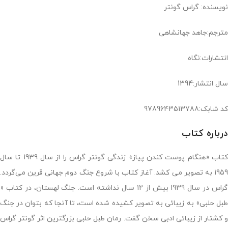
نویسنده: گراس گونتر
مترجم:جاهد جهانشاهی
انتشارات:نگاه
سال انتشار:1394
کد شابک:9789643513788
درباره کتاب
کتاب «هنگام پوست کندن پیاز» زندگى گونتر گراس‏ را از سال 1939 تا سال
1959 به تصویر مى کشد. آغاز کتاب با شروع جنگ دوم جهانى قرین می‌گردد.
گراس‏ در سال 1939 بیش‏ از 12 سال نداشته است. جنگ لهستان، در کتاب «
طبل حلبى» به زیبائى به تصویر کشیده شده است، تا آنجا که بتوان در جنگ
و کشتار از زیبائى ادبى سخن گفت. رمان طبل حلبى بزرگترین اثر گونتر گراس‏