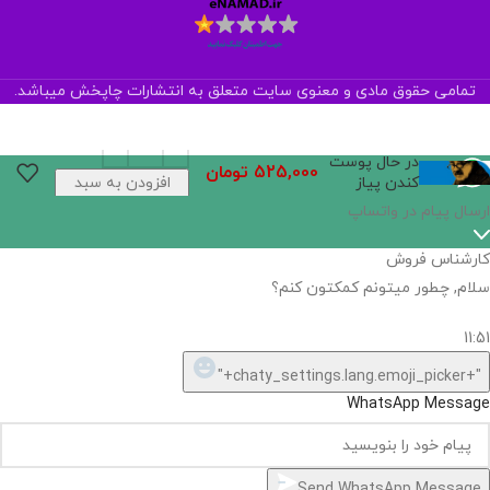
تمامی حقوق مادی و معنوی سایت متعلق به انتشارات چاپخش میباشد.
در حال پوست
525,000
تومان
کندن پیاز
افزودن به سبد
خرید
ارسال پیام در واتساپ
کارشناس فروش
سلام, چطور میتونم کمکتون کنم؟
11:51
"+chaty_settings.lang.emoji_picker+"
WhatsApp Message
Send WhatsApp Message