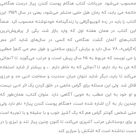
محسوب می‌شود. جریانات کتاب هنگام پوست کندن پیاز درست هنگامى
خاتمه مى یابد، که رمان طبل حلبى منتشر می‌شود، یعنى در سال 1959. این
کتاب را باید در رده اتوبیوگرافى یا زندگینامه خودنوشته محسوب کرد. ضمناٌ
این کتاب در همان هفته اول که وارد بازار شد، یکى از پرفروش‌ترین
کتاب‌هاى آلمان گشت. هنگامى که کسى در سال‌هاى شاید آخر عمر
)«گراس»، 78 سال دارد و برایش‏ آرزوى سلامتى و طول عمر مى کنم( مطلبى
را مى نویسد که مربوط به 65 سال پیش‏ است، و مرتب می‌گوید: تا آنجائى
که من به یاد دارم، تا آنجائى که به خاطر دارم…، و بیشتر از شاید استفاده
می‌کند تا باید، دیگر شاید نتوان میان سندیت و سماجت ادبى حد و مرزى
قائل شد. ولى این مسئله براى گراس‏ مانعى در خلق کردن یک اثر ادبى نیست
و او خود به این مطلب به خوبى آگاهى دارد. عنوان کتاب، همان‌طور که
چندین بار به آن اشاره شده است، «هنگام پوست کندن پیاز» نام دارد ولى
حتى شخص‏ گونتر گراس‏ هم که یک آشپز خوب و با سلیقه و با تجربه است
و براى دوستانش‏ مرتب آشپزى می‌کند، تا کنون چنین پیاز تند و تیزى را در
دست نداشته است که اشکش‏ را سرازیر کند.