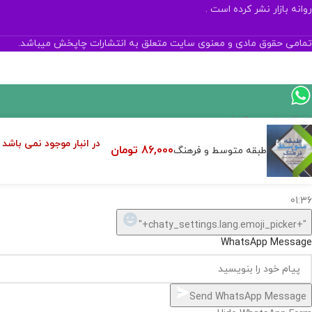
روانه بازار نشر کرده است .
تمامی حقوق مادی و معنوی سایت متعلق به انتشارات چاپخش میباشد.
اگر
موجود
در انبار موجود نمی باشد
86,000
تومان
طبقه متوسط و فرهنگ
نیست,
شاید
بتونیم
تهیه
کنیم!
Hide
chaty
ارسال پیام در واتساپ