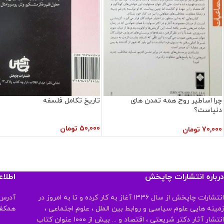
چرا اساطیر روح همه تمدن های
تاریخ تکامل فلسفه
دنیاست؟
50,000
تومان
70,000
تومان
درباره انتشارات چاپخش
اطلا
انتشارات چاپخش از سال ۱۳۳۶ آغاز به کار کرده و تا به امروز در
آدرس:
زمینه هایی علوم سیاسی و روابط بین الملل ، علوم اجتماعی ،
همکف تلفن:
انتشار آثار دکتر شریعتی ، اقتصاد و ... بیش از ۱۰۰۰ عنوان کتاب