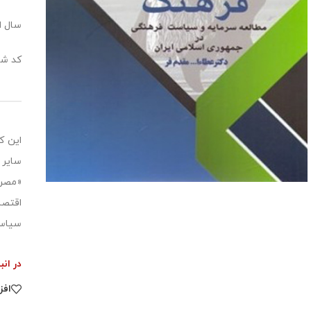
سال انت
کد شابک:6758
این ک
سایر 
«مصرف
اقتصا
سیاست
در انب
افز