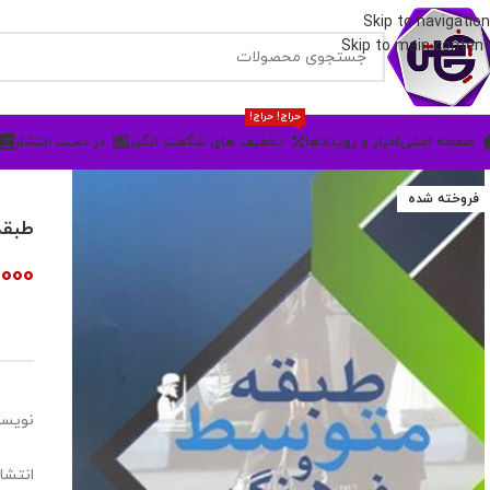
Skip to navigation
Skip to main content
حراج! حراج!
صفحه اصلی
اخبار و رویدادها
تخفیف های شگفت انگیز
در دست انتشار
فروخته شده
طبقه
,000
نویسند
انتشار