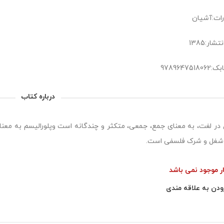
رات:آشیان
شار:1385
978964751
درباره کتاب
ل‏ در لغت، به معناى جمع، جمعى، متکثر و چندگانه است وپلورالیسم به معناى
شغل و شرک فلسفى است.
ار موجود نمی باشد
ودن به علاقه مندی