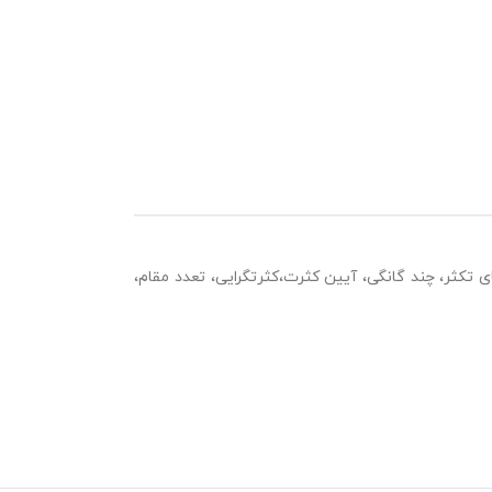
 تکثر، چند گانگى، آیین کثرت،کثرت‏گرایى، تعدد مقام،