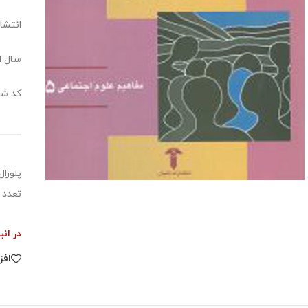
انتشا
سال انت
کد شابک:8062
پلورا
تعدد 
در انب
افز