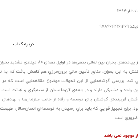
شار:1394
9789644161
درباره کتاب
يكي از پيامدهاي بحران بين‌المللي بد
كنش به اين بحران، منابع تأمين مالي برون‌مرزي هم كاهش يافت كه به 
 شد. بررسي گوشه‌هايي از اين تحولات موضوع مقاله‌هايي است كه در اي
 واحد و مشتركي دارند و در همه‌ي آن‌ها سخن از ستم‌گري و اهانت است ب
شش فريبنده‌ي كوشش براي توسعه و رفاه از جانب سازمان‌ها و نهادهاي «م
د. براي تجهيز قوايي كه بايد براي رسيدن به توسعه‌اي انسان‌سالار، طبيعت
ضروري است.
ار موجود نمی باشد