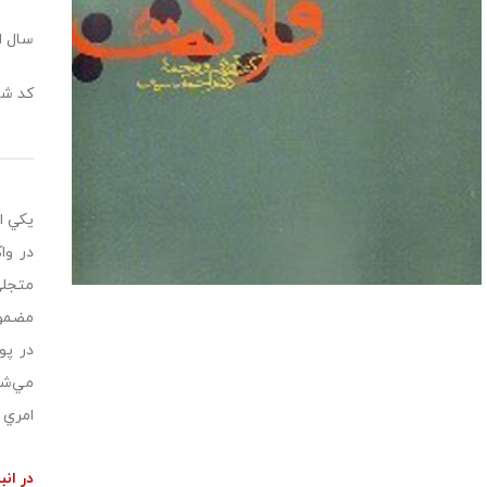
سال انت
کد شابک: 469
در وا
متجلي
مضمون
در پو
مي‌شو
امري 
در انب