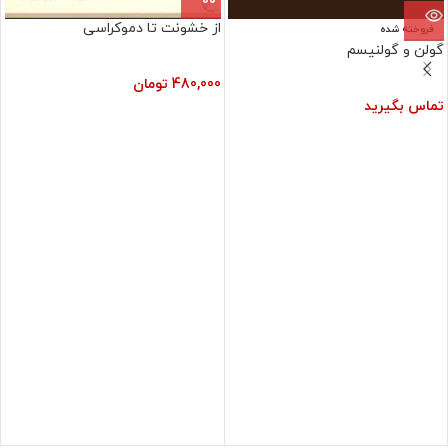
از خشونت تا دموکراسی
فروخته شده
گولن و گولنيسم
480,000
تومان
تماس بگیرید