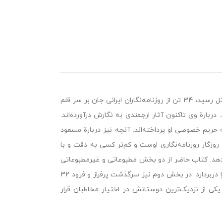
از سپیده‌دم حیات مطبوعات در ایران تا 22 بهمن 1326 که «محمد مسعود» به قتل رسید، 34 تن از روزنامه‌نگاران ایرانی جان بر سر قلم
یران محسوب می‌شود. دربارة وی تاکنون آثار ارجمندی به نگارش درآورده‌اند.
ه حریم خصوصی او پرداخته‌اند. آنچه نیز دربارة مسعود
ز روزگار روزنامه‌نگاری اوست و کم‌تر کسی به دقت و با
‌دهد. کتاب حاضر از دو بخش مطبوعاتی و غیرمطبوعاتی
تشکیل شده است. بخش نخست، از تولد تا سرانجام روزنامه‌نگاری محمدمسعود را دربردارد. در بخش دوم نیز سرگذشت پرفراز و فرود 32
نبدارانه یکی از نزدیک‌ترین دوستانش در اختیار مخاطبان قرار