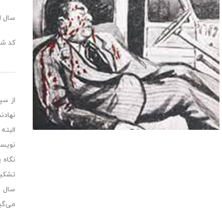
سال انت
کد شابک:7151
البته
نویسن
نگاه 
می‌گی