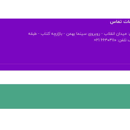
عات تماس
 میدان انقلاب - روبروی سینما بهمن - بازارچه کتاب - طبقه
 ۶۶۴۰۴۱۱۰ 021