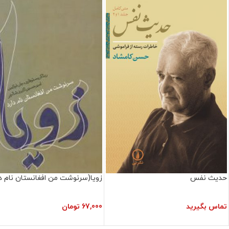
حدیث نفس
زویا(سرنوشت من افغانستان نام دا
تماس بگیرید
67,000
تومان