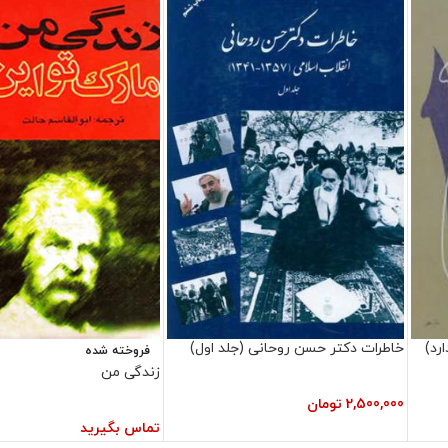
رد)
خاطرات دکتر حسن روحانی (جلد اول)
فروخته شده
زندگی من
2,500,000
تومان
تماس بگیرید