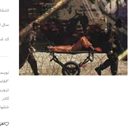
انتشار
سال انت
کد شابک:0488
نویسن
“القا
تروری
کادر 
خشونت
افز