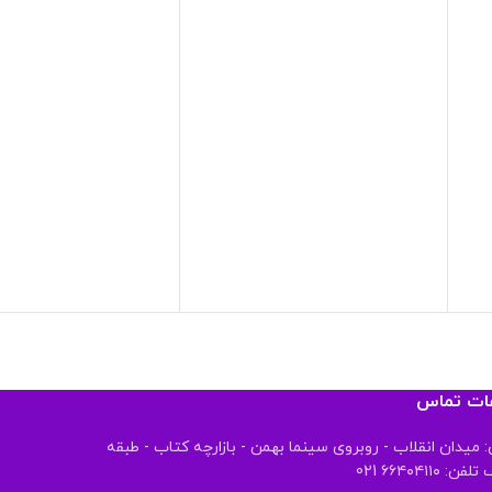
عات تماس
 میدان انقلاب - روبروی سینما بهمن - بازارچه کتاب - طبقه
 ۶۶۴۰۴۱۱۰ 021