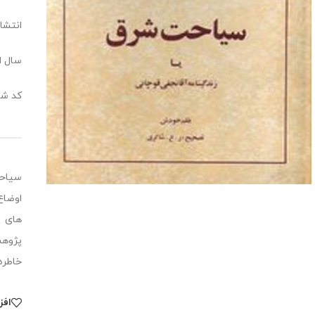
انتشار
سال انت
کد شابک:1929
سیاحت
اوضاع
های ع
پژوهش
خاطره های 43 سال از زندگی 68 س
افز