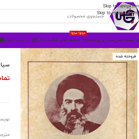
Skip to navigation
Skip to main content
حراج! حراج!
صفحه اصلی
اخبار و رویدادها
تخفیف های شگفت انگیز
در دست انتشار
فروخته شده
سیا
تما
نویسن
مترجم