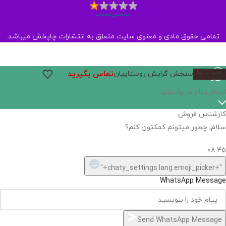
تمامی حقوق مادی و معنوی سایت متعلق به انتشارات چاپخش میباشد.
تماس بگیرید
سنجش گرایش روستاییان
ارسال پیام در واتساپ
کارشناس فروش
سلام, چطور میتونم کمکتون کنم؟
08:45
"+chaty_settings.lang.emoji_picker+"
WhatsApp Message
Send WhatsApp Message