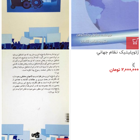
ژئوپليتيک نظام‏ جهاني
2,000,000
تومان