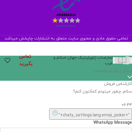
تمامی حقوق مادی و معنوی سایت متعلق به انتشارات چاپخش میباشد.
تماس
تعارضات ژئوپلیتیک جهان اسلام و
غرب
بگیرید
ارسال پیام در واتساپ
کارشناس فروش
سلام, چطور میتونم کمکتون کنم؟
06:44
"+chaty_settings.lang.emoji_picker+"
WhatsApp Message