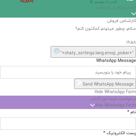
بگیرید
تربیت مدرس)
ارسال پیام در واتساپ
کارشناس فروش
سلام, چطور میتونم کمکتون کنم؟
19:58
"+chaty_settings.lang.emoji_picker+"
WhatsApp Message
Send WhatsApp Message
Hide WhatsApp Form
درخواست خرید این کتاب
Hide WhatsApp Form
نام
*
پست الکترونیک
*