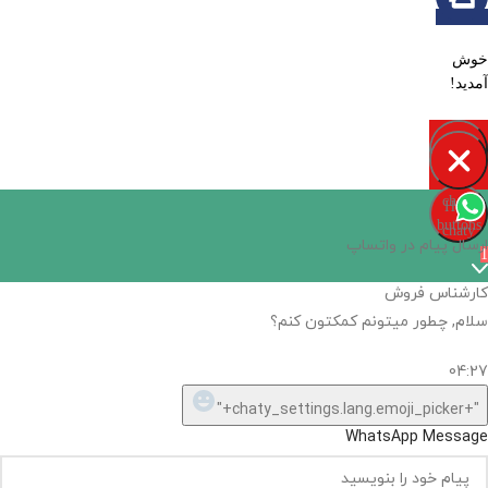
خوش
آمدید!
Open
chaty
Hide
chaty
buttons
chaty
ارسال پیام در واتساپ
1
کارشناس فروش
سلام, چطور میتونم کمکتون کنم؟
04:27
"+chaty_settings.lang.emoji_picker+"
WhatsApp Message